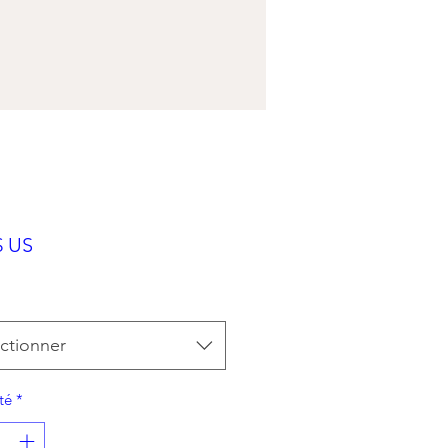
Prix
$ US
ctionner
té
*